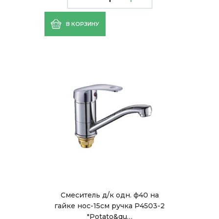
В КОРЗИНУ
Смеситель д/к одн. ф40 на
гайке нос-15см ручка Р4503-2
"Potato&qu…