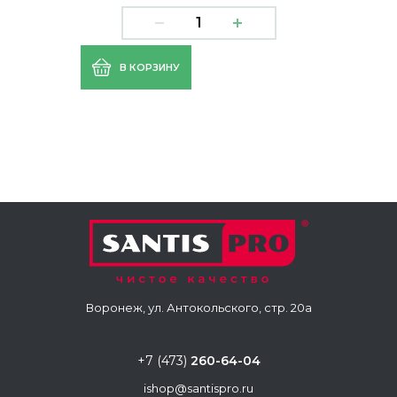
В КОРЗИНУ
Воронеж, ул. Антокольского, стр. 20а
+7 (473)
260-64-04
ishop@santispro.ru