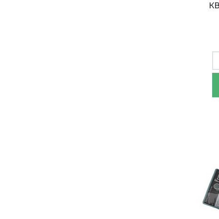
КВ
Махо
(311) 