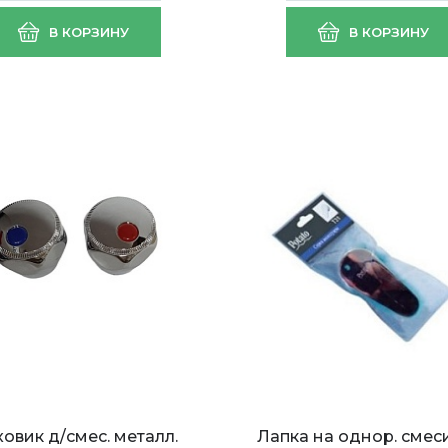
В КОРЗИНУ
В КОРЗИНУ
овик д/смес. металл.
Лапка на однор. смес