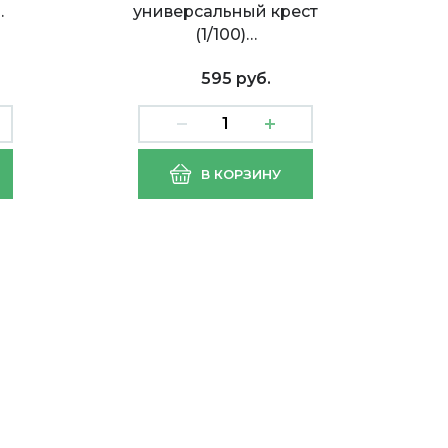
…
универсальный крест
(1/100)…
595 руб.
стик
Маховик "Крест" пластик
В КОРЗИНУ
квад.пара (1/25/250)