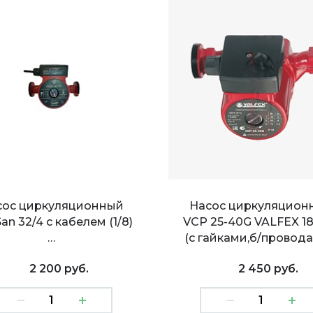
сос циркуляционный
Насос циркуляцион
an 32/4 с кабелем (1/8)
VCP 25-40G VALFEX 1
…
(с гайками,б/провода)
2 200 руб.
2 450 руб.