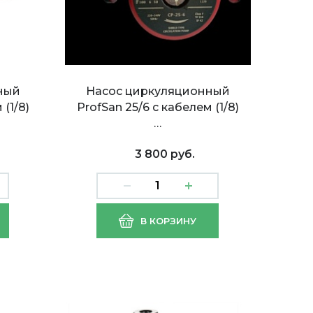
ный
Насос циркуляционный
 (1/8)
ProfSan 25/6 с кабелем (1/8)
…
3 800 руб.
ый
Насос циркуляционный
В КОРЗИНУ
30мм
VCP 25-60G VALFEX 130мм
(1/8)
(с гайками,б/провода) (8)