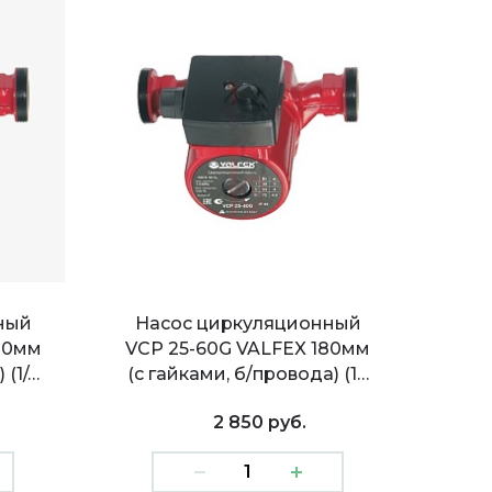
ный
Насос циркуляционный
80мм
VCP 25-60G VALFEX 180мм
 (1/…
(с гайками, б/провода) (1…
2 850 руб.