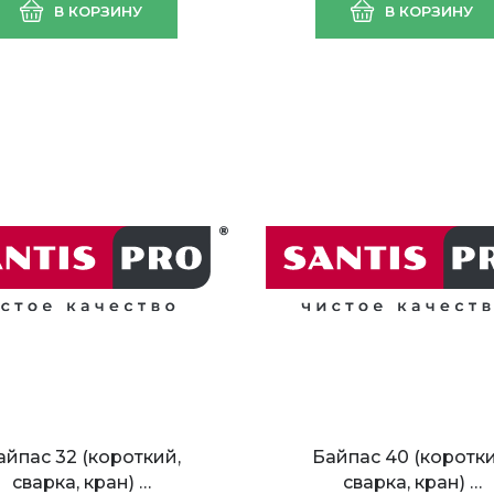
В КОРЗИНУ
В КОРЗИНУ
32-60G VALFEX 180мм
ProfSan 25/4 с кабел
айками, б/провода)
(1/8)
айпас 32 (короткий,
Байпас 40 (коротки
сварка, кран) …
сварка, кран) …