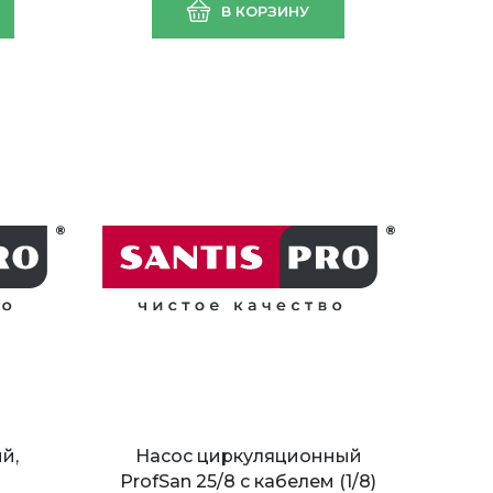
В КОРЗИНУ
ем
ProfSan 25/6 с кабелем
(1/8)
й,
Насос циркуляционный
ProfSan 25/8 с кабелем (1/8)