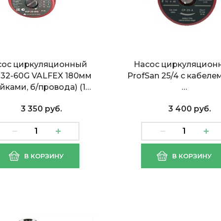
сос циркуляционный
Насос циркуляцион
 32-60G VALFEX 180мм
ProfSan 25/4 с кабелем
айками, б/провода) (1…
…
3 350 руб.
3 400 руб.
с циркуляционный
Насос циркуляционн
В КОРЗИНУ
В КОРЗИНУ
32-40G VALFEX 180мм
VCP 25-40G VALFEX 1
айками, б/провода)
(с гайками,б/провода) 