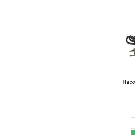
Насо
Насо