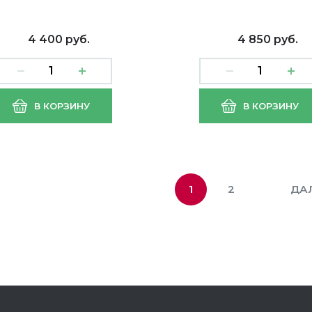
4 400 руб.
4 850 руб.
с циркуляционный
Насос циркуляционн
В КОРЗИНУ
В КОРЗИНУ
5-4-180 VALTEC
ProfSan 32/6 с кабел
54.18.0 (1/8)
(1/8)
1
2
ДА