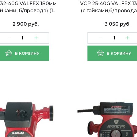
 32-40G VALFEX 180мм
VCP 25-40G VALFEX 1
айками, б/провода) (1…
(с гайками,б/провода)
2 900 руб.
3 050 руб.
с циркуляционный
Насос циркуляционн
В КОРЗИНУ
В КОРЗИНУ
San 32/4 с кабелем
VCP 25-40G VALFEX 1
(с гайками,б/провода) 