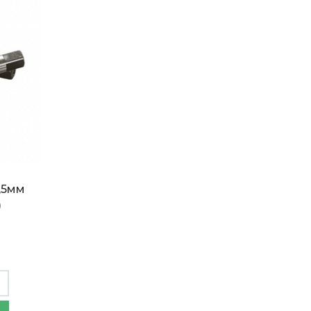
,5мм
)
,5мм
Метчик ручной