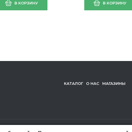
В КОРЗИНУ
В КОРЗИНУ
лект из (2шт)
комплект из (2шт)
ртех"
"Сибртех" (1/10)
КАТАЛОГ
О НАС
МАГАЗИНЫ