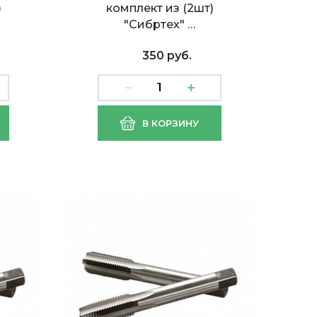
)
комплект из (2шт)
"Сибртех" …
350 руб.
8
Метчик ручной М6х1,0
В КОРЗИНУ
комплект из (2шт)
"Сибртех" (1/10)