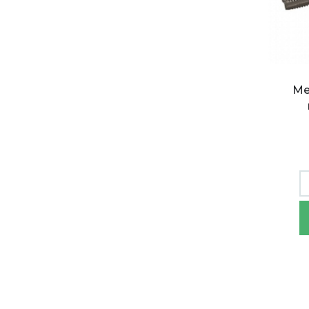
Ме
Метч
комп
"Сиб