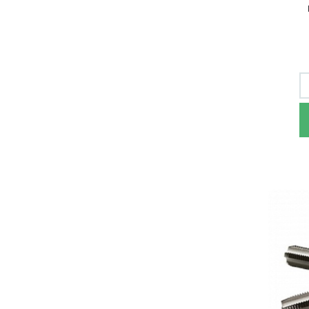
Метч
комп
"Сибр