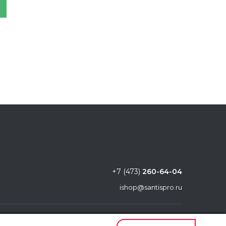
М12х1,25мм комплект из
(2шт) "Сибртех" (1/10)
+7 (473)
260-64-04
ishop@santispro.ru
Правила использования сайта