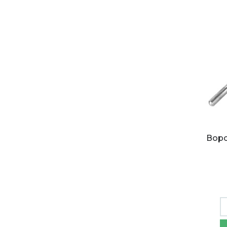
Воро
Метч