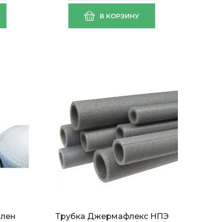
В КОРЗИНУ
илен
Трубка Джермафлекс НПЭ