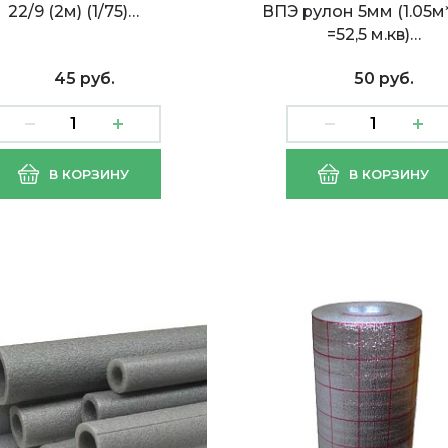
22/9 (2м) (1/75)…
ВПЭ рулон 5мм (1.05
=52,5 м.кв)…
45 руб.
50 руб.
ненный полиэтилен
Вспененный полиэти
В КОРЗИНУ
В КОРЗИНУ
рулон 2мм (1.05м*50м
ВПЭ рулон 3мм
 м.кв)
(1.05м*50м=52,5 м.кв)