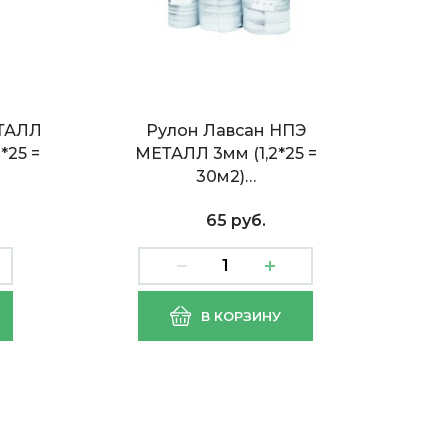
ЕТАЛЛ
Рулон Лавсан НПЭ
*25 =
МЕТАЛЛ 3мм (1,2*25 =
30м2)…
65 руб.
лен
Трубка Джермафлекс
В КОРЗИНУ
*50м
НПЭ 28/9 (2м) (1/50)