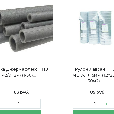
бка Джермафлекс НПЭ
Рулон Лавсан НП
42/9 (2м) (1/50)…
МЕТАЛЛ 5мм (1,2*25
30м2)…
83 руб.
85 руб.
ка Джермафлекс
Рулон Broflex ВПЭ