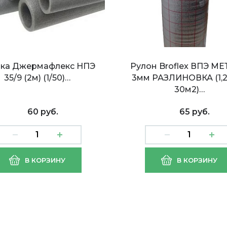
бка Джермафлекс НПЭ
Рулон Broflex ВПЭ М
35/9 (2м) (1/50)…
3мм РАЗЛИНОВКА (1,2
30м2)…
60 руб.
65 руб.
ка Джермафлекс
Вспененный полиэти
В КОРЗИНУ
В КОРЗИНУ
2/9 (2м) (1/75)
ВПЭ рулон 5мм (1.05м
=52,5 м.кв)