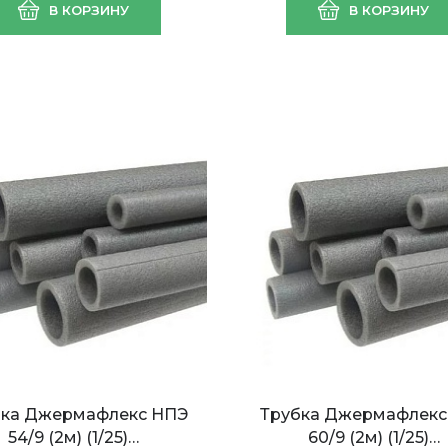
В КОРЗИНУ
В КОРЗИНУ
5/9 (2м) (1/50)
МЕТАЛЛ 3мм
РАЗЛИНОВКА (1,2*25 
30м2)
бка Джермафлекс НПЭ
Трубка Джермафлекс
54/9 (2м) (1/25)…
60/9 (2м) (1/25)…