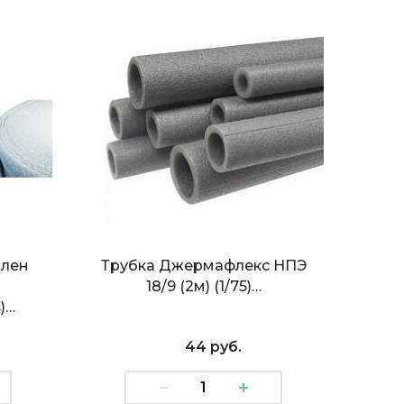
илен
Трубка Джермафлекс НПЭ
18/9 (2м) (1/75)…
в)…
44 руб.