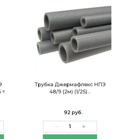
Э
Трубка Джермафлекс НПЭ
 =
48/9 (2м) (1/25)…
92 руб.
Рулон Лавсан НПЭ