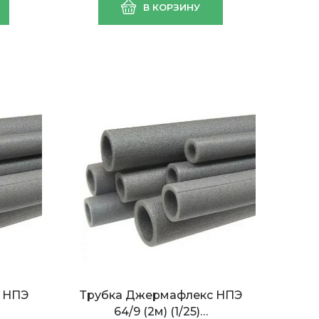
В КОРЗИНУ
МЕТАЛЛ 3мм (1,2*25 =
=
30м2)
 НПЭ
Трубка Джермафлекс НПЭ
64/9 (2м) (1/25)…