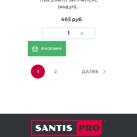
ПВХ 2,0м г/г ЗИП-ФЛЕКС
(инд.уп)…
465 руб.
В КОРЗИНУ
1
2
ДАЛЕЕ