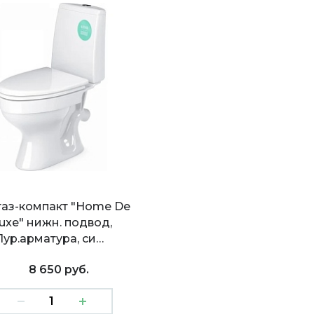
таз-компакт "Home De
uxe" нижн. подвод,
1ур.арматура, си…
8 650 руб.