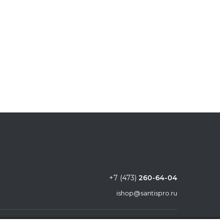
+7 (473)
260-64-04
ishop@santispro.ru